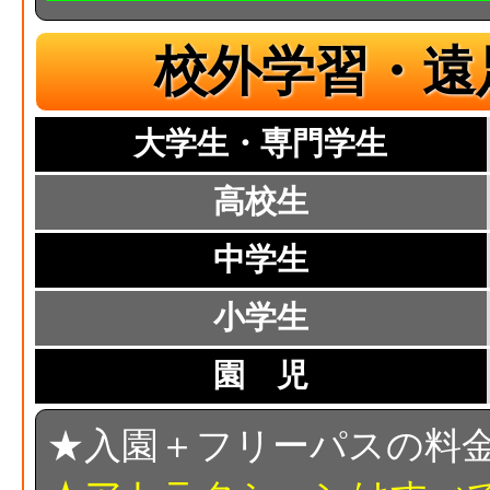
校外学習・遠
大学生・専門学生
高校生
中学生
小学生
園 児
★入園＋フリーパスの料