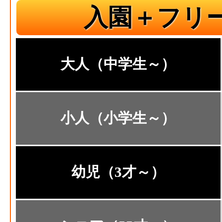
入園＋フリ
大人（中学生～）
小人（小学生～）
幼児（3才～）