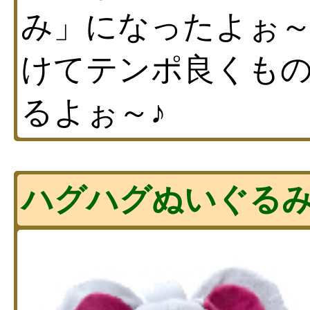
み」になったよぉ～
けてテンポ良くも
るよぉ～♪
ハグハグぬいぐる