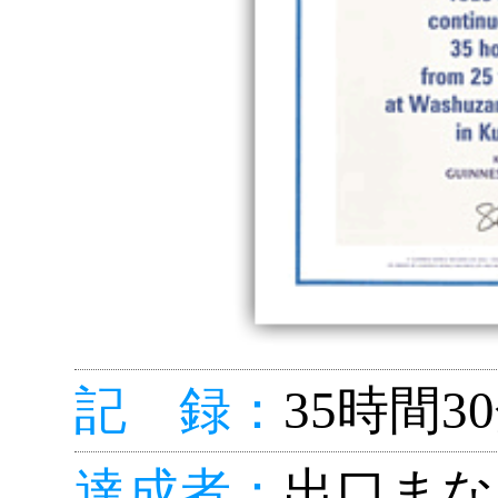
記 録：
35時間3
達成者：
出口まな