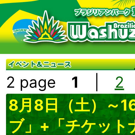
2 page
1
|
2
8月8日（土）～
ブ」+「チケット