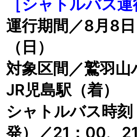
［シャトルバス運
運行期間／8月8日
（日）
対象区間／鷲羽山
JR児島駅（着）
シャトルバス時刻
発）／21：00、2