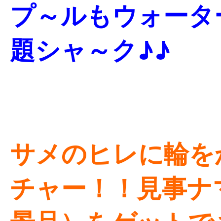
プ～ルもウォータ
題シャ～ク♪♪
サメのヒレに輪を
チャー！！見事ナ