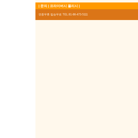
|
문의
|
프라이버시 폴리시
|
연중무휴 탑승무료 TEL:81-86-473-5111