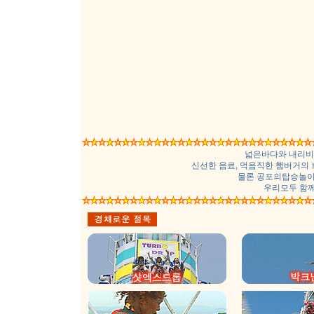
넓은바다와 내리
신선한 음료, 먹음직한 햄버거의
물론 공포의탑승놀이
우리모두 함